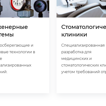
женерные
Стоматологич
темы
клиники
госберегающие и
Специализированная
вые технологии в
разработка для
е
медицинских и
иализированных
стоматологических кл
ний.
учетом требований от