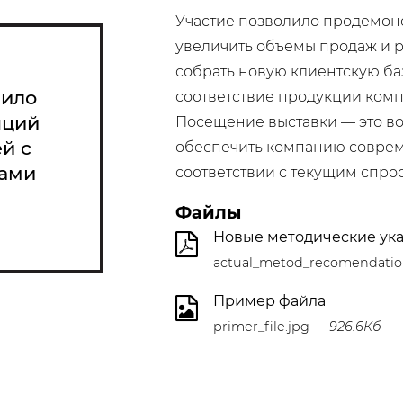
Участие позволило продемонс
увеличить объемы продаж и р
собрать новую клиентскую ба
лило
соответствие продукции ком
нций
Посещение выставки — это в
й с
обеспечить компанию соврем
ами
соответствии с текущим спро
Файлы
Новые методические ук
actual_metod_recomendatio
Пример файла
primer_file.jpg
— 926.6Кб