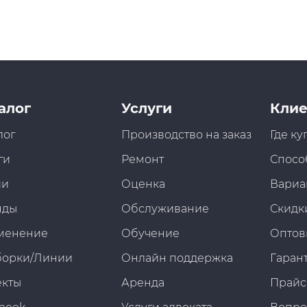
алог
Услуги
Клие
лог
Производство на заказ
Где ку
ги
Ремонт
Спосо
ии
Оценка
Вариа
нды
Обслуживание
Скидк
менение
Обучение
Оптов
борки/Линии
Онлайн поддержка
Гарант
екты
Аренда
Прайс