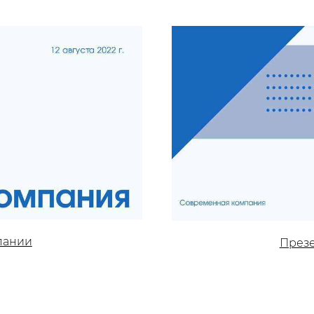
пании
През