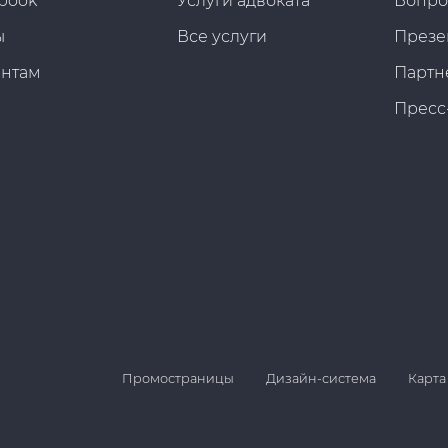
book
Услуги адвоката
Вопро
ы
Все услуги
Презе
ентам
Партн
Пресс
Промостраницы
Дизайн-система
Карта