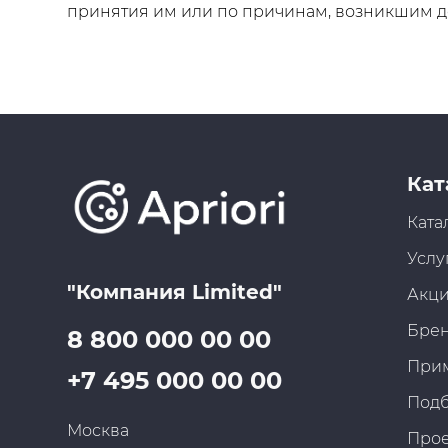
принятия им или по причинам, возникшим до
Кат
Ката
Услу
"Компания Limited"
Акц
Бре
8 800 000 00 00
При
+7 495 000 00 00
Под
Москва
Про