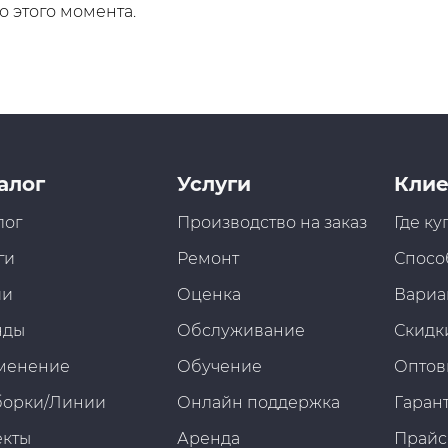
 этого момента.
алог
Услуги
Клие
лог
Производство на заказ
Где ку
ги
Ремонт
Спосо
ии
Оценка
Вариа
нды
Обслуживание
Скидк
менение
Обучение
Оптов
борки/Линии
Онлайн поддержка
Гарант
екты
Аренда
Прайс