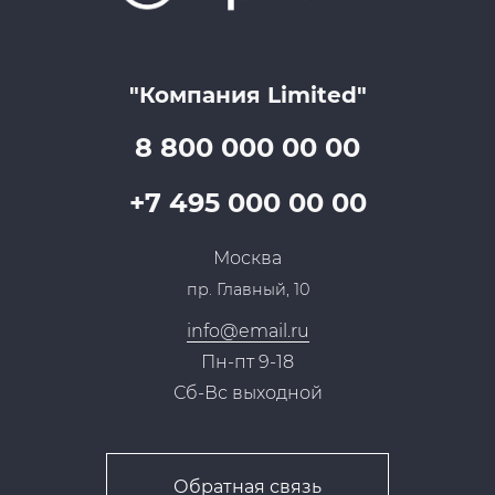
Цены
Технологии
Гарантия качества
Услуги адвоката
Клиентам
Документы
Прайс
Все услуги
"Компания Limited"
Партнеры
Вопрос-ответ
Специалисты
8 800 000 00 00
Презентации и каталоги
Карьера
Партнерская программа
+7 495 000 00 00
Сотрудничество
Пресс-центр
Москва
Тендеры, закупки
пр. Главный, 10
Контакты
info@email.ru
Пн-пт 9-18
Сб-Вс выходной
Обратная связь