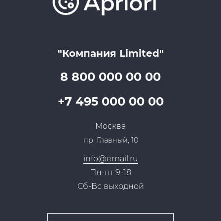
Достижения и награды
Оптовым клиентам
Аренда
Цены
Технологии
Гарантия качества
Услуги адвоката
Клиентам
Документы
Прайс
Все услуги
"Компания Limited"
Партнеры
Вопрос-ответ
Специалисты
8 800 000 00 00
Презентации и каталоги
Карьера
Партнерская программа
+7 495 000 00 00
Сотрудничество
Пресс-центр
Москва
Тендеры, закупки
пр. Главный, 10
Контакты
info@email.ru
Пн-пт 9-18
Сб-Вс выходной