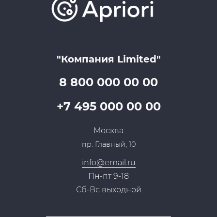
Lookbook
Достижения и награды
Оптовым клиентам
Аренда
Цены
Технологии
Гарантия качества
Услуги адвоката
Клиентам
Документы
Прайс
Все услуги
"Компания Limited"
Партнеры
Вопрос-ответ
Специалисты
8 800 000 00 00
Презентации и каталоги
Карьера
Партнерская программа
+7 495 000 00 00
Сотрудничество
Пресс-центр
Москва
Тендеры, закупки
пр. Главный, 10
Контакты
info@email.ru
Пн-пт 9-18
Сб-Вс выходной