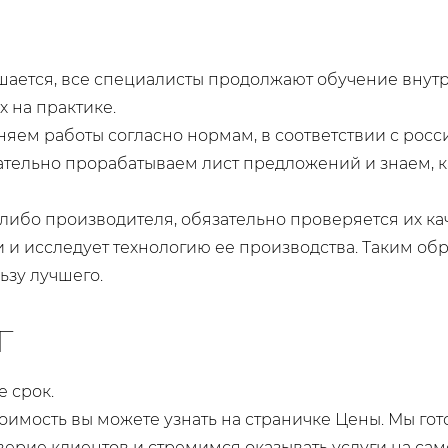
ается, все специалисты продолжают обучение внутри
х на практике.
яем работы согласно нормам, в соответствии с росс
ательно прорабатываем лист предложений и знаем, к
либо производителя, обязательно проверяется их ка
 и исследует технологию ее производства. Таким обр
ьзу лучшего.
г
 срок.
оимость вы можете узнать на страничке Цены. Мы го
оверие клиентов и стремимся оказывать услуги на сам