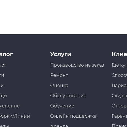
алог
Услуги
Клие
лог
Производство на заказ
Где ку
ги
Ремонт
Спосо
ии
Оценка
Вариа
нды
Обслуживание
Скидк
менение
Обучение
Оптов
борки/Линии
Онлайн поддержка
Гарант
екты
Аренда
Прайс