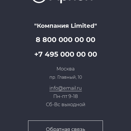
Цены
Технологии
Гарантия качества
Услуги адвоката
Клиентам
Документы
Прайс
Все услуги
"Компания Limited"
Партнеры
Вопрос-ответ
Специалисты
8 800 000 00 00
Презентации и каталоги
Карьера
Партнерская программа
+7 495 000 00 00
Сотрудничество
Пресс-центр
Москва
Тендеры, закупки
пр. Главный, 10
Контакты
info@email.ru
Пн-пт 9-18
Сб-Вс выходной
Обратная связь