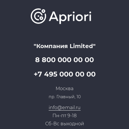
Проекты
Отзывы
Скидки и бонусы
Онлайн поддержка
Lookbook
Достижения и награды
Оптовым клиентам
Аренда
Цены
Технологии
Гарантия качества
Услуги адвоката
Клиентам
Документы
Прайс
Все услуги
"Компания Limited"
Партнеры
Вопрос-ответ
Специалисты
8 800 000 00 00
Презентации и каталоги
Карьера
Партнерская программа
+7 495 000 00 00
Сотрудничество
Пресс-центр
Москва
Тендеры, закупки
пр. Главный, 10
Контакты
info@email.ru
Пн-пт 9-18
Сб-Вс выходной