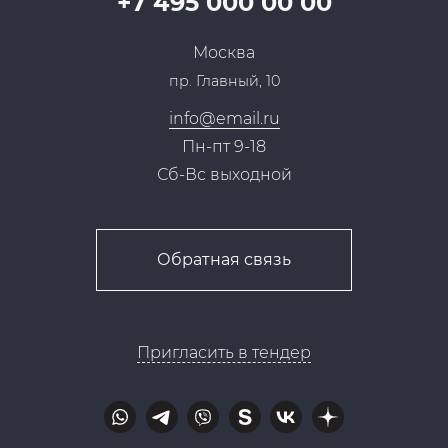
+7 495 000 00 00
Сотрудничество
Пресс-центр
Москва
Тендеры, закупки
пр. Главный, 10
Контакты
info@email.ru
Пн-пт 9-18
Сб-Вс выходной
Обратная связь
Пригласить в тендер