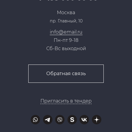
Сотрудничество
Пресс-центр
Москва
Тендеры, закупки
пр. Главный, 10
Контакты
info@email.ru
Пн-пт 9-18
Сб-Вс выходной
Обратная связь
Пригласить в тендер