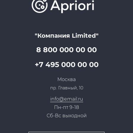
Lookbook
Достижения и награды
Оптовым клиентам
Аренда
Цены
Технологии
Гарантия качества
Услуги адвоката
Клиентам
Документы
Прайс
Все услуги
"Компания Limited"
Партнеры
Вопрос-ответ
Специалисты
8 800 000 00 00
Презентации и каталоги
Карьера
Партнерская программа
+7 495 000 00 00
Сотрудничество
Пресс-центр
Москва
Тендеры, закупки
пр. Главный, 10
Контакты
info@email.ru
Пн-пт 9-18
Сб-Вс выходной