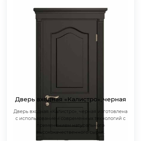
Дверь входная «Калистро», черная
Дверь входная «Калистро», черная изготовлена
с использованием современных технологий с
применением натурального
высококачественного сырья.