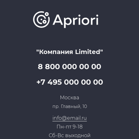
Обучение
Проекты
Отзывы
Скидки и бонусы
Онлайн поддержка
Lookbook
Достижения и награды
Оптовым клиентам
Аренда
Цены
Технологии
Гарантия качества
Услуги адвоката
Клиентам
Документы
Прайс
Все услуги
"Компания Limited"
Партнеры
Вопрос-ответ
Специалисты
8 800 000 00 00
Презентации и каталоги
Карьера
Партнерская программа
+7 495 000 00 00
Сотрудничество
Пресс-центр
Москва
Тендеры, закупки
пр. Главный, 10
Контакты
info@email.ru
Пн-пт 9-18
Сб-Вс выходной