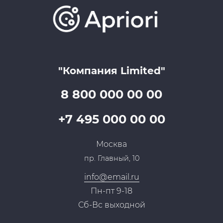
Отзывы
Скидки и бонусы
Онлайн поддержка
Lookbook
Достижения и награды
Оптовым клиентам
Аренда
Цены
Технологии
Гарантия качества
Услуги адвоката
Клиентам
Документы
Прайс
Все услуги
"Компания Limited"
Партнеры
Вопрос-ответ
Специалисты
8 800 000 00 00
Презентации и каталоги
Карьера
Партнерская программа
+7 495 000 00 00
Сотрудничество
Пресс-центр
Москва
Тендеры, закупки
пр. Главный, 10
Контакты
info@email.ru
Пн-пт 9-18
Сб-Вс выходной