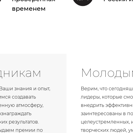
временем
дникам
Молоды
Ваши знания и опыт,
Верим, что сегодня
имся создавать
лидеры, которые смо
енную атмосферу,
внедрить эффективн
ознаграждать
заинтересованы в п
их результатов.
целеустремленных, 
выдаем премии по
творческих людей, у