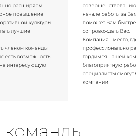
оянно расширяем
совершенствованию 
лярное повышение
начале работы за Ва
поративной культуры
поможет Вам быстрее
гать лучшие
сопровождать Вас.
Компания - место, г
ать членом команды
профессионально ра
с есть возможность
гордимся нашей кома
е на интересующую
благоприятную рабо
специалисты смогут 
компании.
ю команды