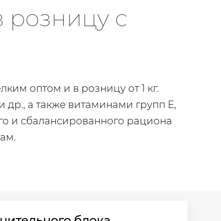
в розницу с
им оптом и в розницу от 1 кг.
др., а также витаминами групп E,
го и сбалансированного рациона
ам.
нительного блока