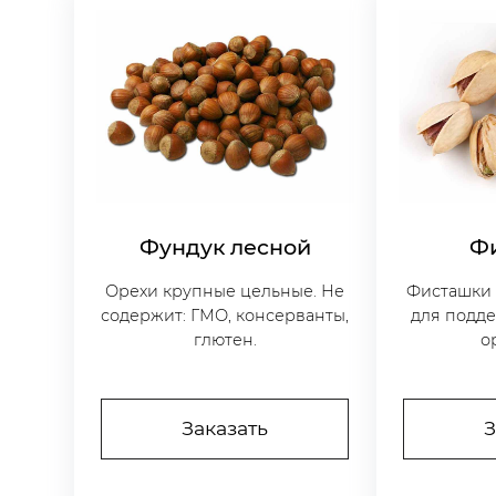
Фундук лесной
Ф
Орехи крупные цельные. Не
Фисташки 
содержит: ГМО, консерванты,
для подд
глютен.
о
Заказать
З