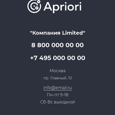
Онлайн поддержка
Lookbook
Достижения и награды
Оптовым клиентам
Аренда
Цены
Технологии
Гарантия качества
Услуги адвоката
Клиентам
Документы
Прайс
Все услуги
"Компания Limited"
Партнеры
Вопрос-ответ
Специалисты
8 800 000 00 00
Презентации и каталоги
Карьера
Партнерская программа
+7 495 000 00 00
Сотрудничество
Пресс-центр
Москва
Тендеры, закупки
пр. Главный, 10
Контакты
info@email.ru
Пн-пт 9-18
Сб-Вс выходной