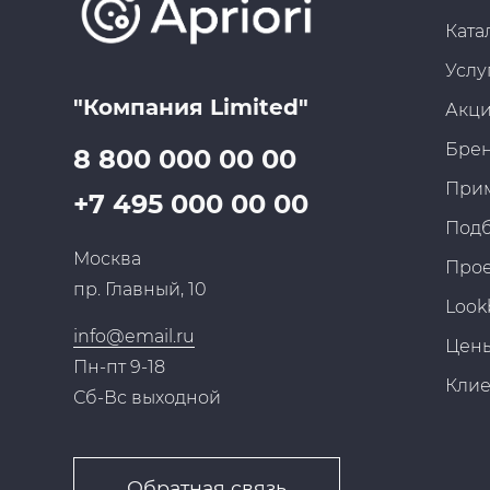
Ката
Услу
"Компания Limited"
Акц
Бре
8 800 000 00 00
При
+7 495 000 00 00
Под
Москва
Про
пр. Главный, 10
Look
info@email.ru
Цен
Пн-пт 9-18
Кли
Сб-Вс выходной
Обратная связь