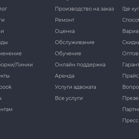
лог
Производство на заказ
Где ку
ги
Ремонт
Спосо
ии
Оценка
Вариа
нды
Обслуживание
Скидк
менение
Обучение
Оптов
борки/Линии
Онлайн поддержка
Гарант
екты
Аренда
Прайс
book
Услуги адвоката
Вопро
ы
Все услуги
Презе
ентам
Партн
Пресс