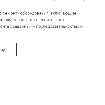
о ремонту оборудования, включающие:
товку, реали­зацию технического
онта с заданными по­следовательностью и
вку