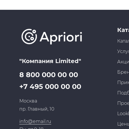
Кат
Ката
Услу
"Компания Limited"
Акц
Бре
8 800 000 00 00
При
+7 495 000 00 00
Под
Москва
Про
пр. Главный, 10
Look
info@email.ru
Цен