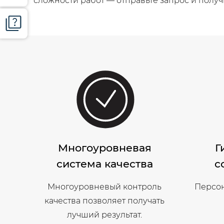
сложности работ — отправьте запрос и получ
Многоуровневая
Г
система качества
с
Многоуровневый контроль
Персон
качества позволяет получать
лучший результат.