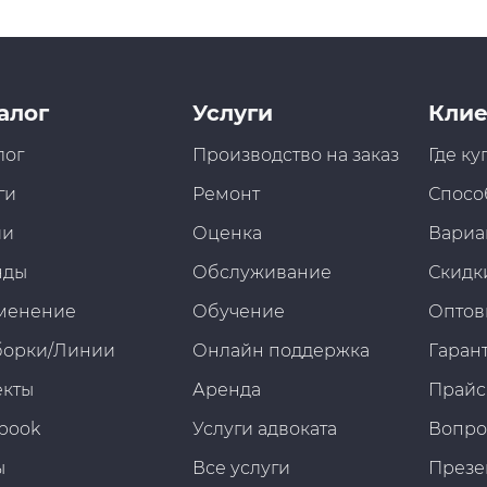
алог
Услуги
Клие
лог
Производство на заказ
Где ку
ги
Ремонт
Спосо
ии
Оценка
Вариа
нды
Обслуживание
Скидк
менение
Обучение
Оптов
борки/Линии
Онлайн поддержка
Гарант
екты
Аренда
Прайс
book
Услуги адвоката
Вопро
ы
Все услуги
Презе