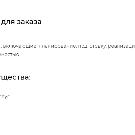
для заказа
 включающие: планирование, подготовку, реали­зац
чностью.
щества:
луг.