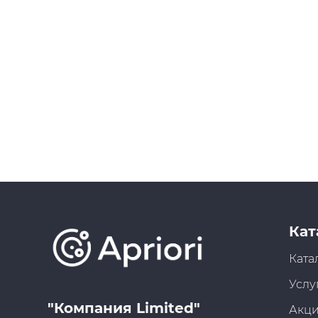
Кат
Ката
Услу
"Компания Limited"
Акц