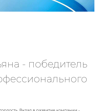
яна - победитель
офессионального
ордость. Вклад в развитие компании -