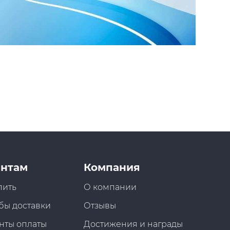
нтам
Компания
пить
О компании
бы доставки
Отзывы
нты оплаты
Достижения и награды