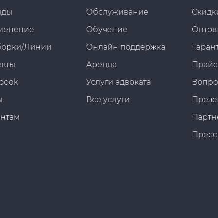
нды
Обслуживание
Скидк
менение
Обучение
Оптов
борки/Линии
Онлайн поддержка
Гарант
екты
Аренда
Прайс
book
Услуги адвоката
Вопро
ы
Все услуги
Презе
ентам
Партн
Пресс