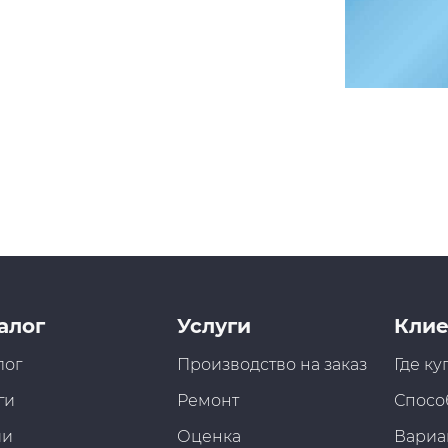
алог
Услуги
Клие
лог
Производство на заказ
Где ку
ги
Ремонт
Спосо
ии
Оценка
Вариа