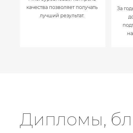
качества позволяет получать
За го
лучший результат.
д
под
на
Дипломы, бл