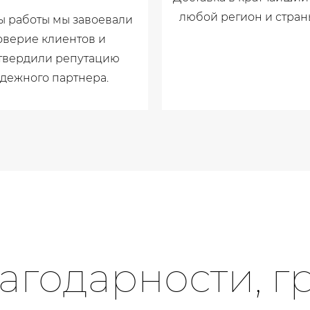
любой регион и стран
ды работы мы завоевали
оверие клиентов и
твердили репутацию
дежного партнера.
агодарности, г