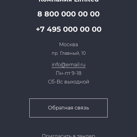
Партнеры
Вопрос-ответ
Специалисты
8 800 000 00 00
Презентации и каталоги
Карьера
Партнерская программа
+7 495 000 00 00
Сотрудничество
Пресс-центр
Москва
Тендеры, закупки
пр. Главный, 10
Контакты
info@email.ru
Пн-пт 9-18
Сб-Вс выходной
Обратная связь
Пригласить в тендер