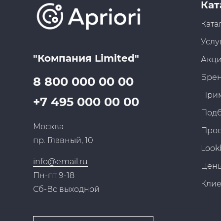
Кат
Ката
Услу
"Компания Limited"
Акц
Бре
8 800 000 00 00
При
+7 495 000 00 00
Под
Москва
Про
пр. Главный, 10
Look
info@email.ru
Цен
Пн-пт 9-18
Кли
Сб-Вс выходной