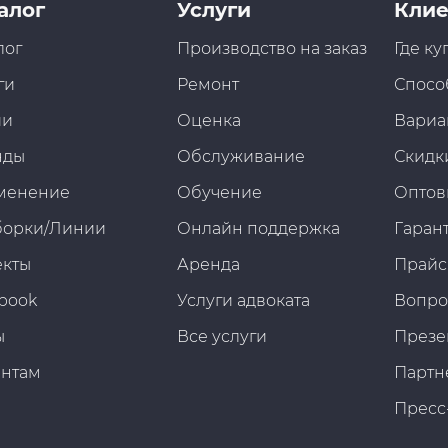
алог
Услуги
Клие
лог
Производство на заказ
Где ку
ги
Ремонт
Спосо
ии
Оценка
Вариа
нды
Обслуживание
Скидк
менение
Обучение
Оптов
борки/Линии
Онлайн поддержка
Гарант
екты
Аренда
Прайс
book
Услуги адвоката
Вопро
ы
Все услуги
Презе
ентам
Партн
Пресс