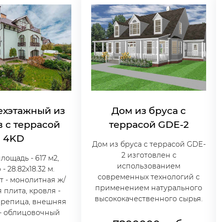
ехэтажный из
Дом из бруса с
в c террасой
террасой GDE-2
4KD
Дом из бруса с террасой GDE-
2 изготовлен с
лощадь - 617 м2,
использованием
- 28.82х18.32 м.
современных технологий с
 - монолитная ж/
применением натурального
 плита, кровля -
высококачественного сырья.
ерепица, внешняя
 - облицовочный