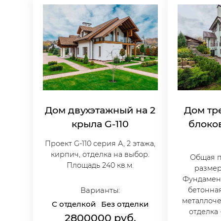
Дом двухэтажный на 2
Дом тр
крыла G-110
блоко
Проект G-110 серия А, 2 этажа,
кирпич, отделка на выбор.
Общая п
Площадь 240 кв.м.
размер 
Фундамент
Варианты:
бетонная
металлоч
С отделкой
Без отделки
отделка
2800000
руб.