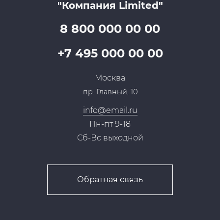
"Компания Limited"
Партнеры
Вопрос-ответ
Специалисты
8 800 000 00 00
Презентации и каталоги
Карьера
Партнерская программа
+7 495 000 00 00
Сотрудничество
Пресс-центр
Москва
Тендеры, закупки
пр. Главный, 10
Контакты
info@email.ru
Пн-пт 9-18
Сб-Вс выходной
Обратная связь