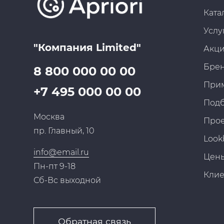
Ката
Услу
"Компания Limited"
Акц
Бре
8 800 000 00 00
При
+7 495 000 00 00
Под
Москва
Про
пр. Главный, 10
Look
info@email.ru
Цен
Пн-пт 9-18
Кли
Сб-Вс выходной
Обратная связь