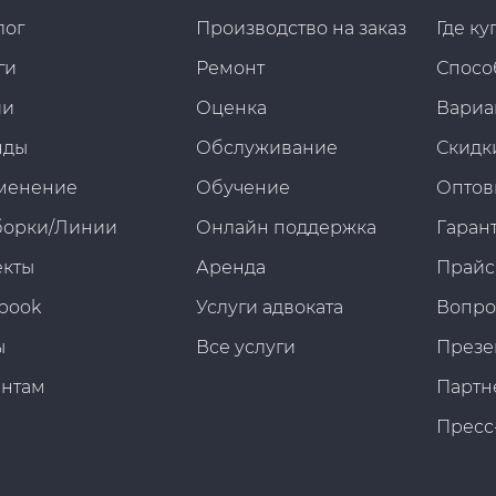
лог
Производство на заказ
Где ку
ги
Ремонт
Спосо
ии
Оценка
Вариа
нды
Обслуживание
Скидк
менение
Обучение
Оптов
борки/Линии
Онлайн поддержка
Гарант
екты
Аренда
Прайс
book
Услуги адвоката
Вопро
ы
Все услуги
Презе
ентам
Партн
Пресс