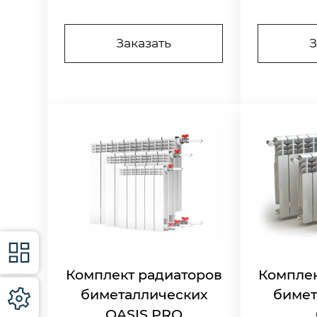
Заказать
З
Комплект радиаторов
Комплек
биметаллических
бимет
OASIS PRO