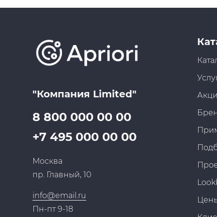
Кат
Ката
Услу
"Компания Limited"
Акц
Бре
8 800 000 00 00
При
+7 495 000 00 00
Под
Москва
Про
пр. Главный, 10
Look
info@email.ru
Цен
Пн-пт 9-18