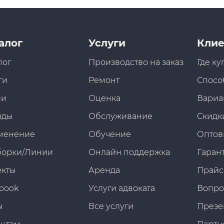
алог
Услуги
Клие
лог
Производство на заказ
Где ку
ги
Ремонт
Спосо
ии
Оценка
Вариа
нды
Обслуживание
Скидк
менение
Обучение
Оптов
борки/Линии
Онлайн поддержка
Гарант
екты
Аренда
Прайс
book
Услуги адвоката
Вопро
ы
Все услуги
Презе