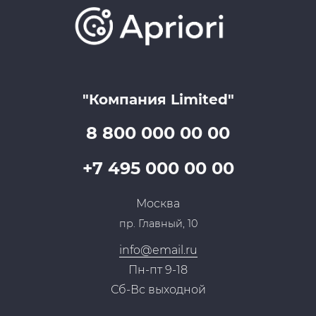
Отзывы
Скидки и бонусы
Онлайн поддержка
Lookbook
Достижения и награды
Оптовым клиентам
Аренда
Цены
Технологии
Гарантия качества
Услуги адвоката
Клиентам
Документы
Прайс
Все услуги
"Компания Limited"
Партнеры
Вопрос-ответ
Специалисты
8 800 000 00 00
Презентации и каталоги
Карьера
Партнерская программа
+7 495 000 00 00
Сотрудничество
Пресс-центр
Москва
Тендеры, закупки
пр. Главный, 10
Контакты
info@email.ru
Пн-пт 9-18
Сб-Вс выходной