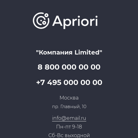
Варианты оплаты
Обучение
Проекты
Отзывы
Скидки и бонусы
Онлайн поддержка
Lookbook
Достижения и награды
Оптовым клиентам
Аренда
Цены
Технологии
Гарантия качества
Услуги адвоката
Клиентам
Документы
Прайс
Все услуги
"Компания Limited"
Партнеры
Вопрос-ответ
Специалисты
8 800 000 00 00
Презентации и каталоги
Карьера
Партнерская программа
+7 495 000 00 00
Сотрудничество
Пресс-центр
Москва
Тендеры, закупки
пр. Главный, 10
Контакты
info@email.ru
Пн-пт 9-18
Сб-Вс выходной