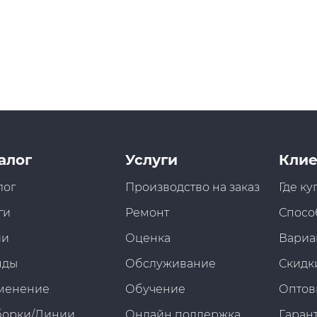
алог
Услуги
Клие
лог
Производство на заказ
Где ку
ги
Ремонт
Спосо
ии
Оценка
Вариа
нды
Обслуживание
Скидк
менение
Обучение
Оптов
борки/Линии
Онлайн поддержка
Гарант