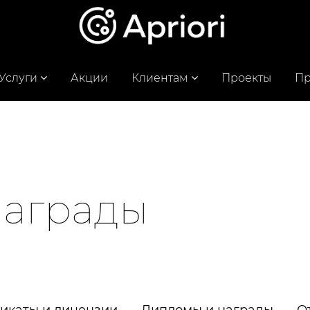
Услуги
Акции
Клиентам
Проекты
Пр
награды
икаты и лицензии
Дипломы и награды
О