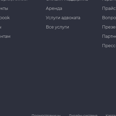
екты
Аренда
Прайс
book
Услуги адвоката
Вопро
ы
Все услуги
Презе
ентам
Партн
Пресс
Промостраницы
Дизайн-система
Карта