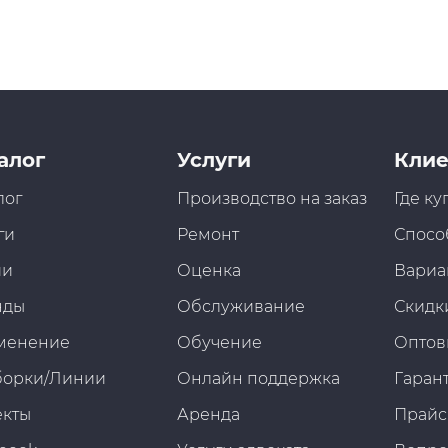
алог
Услуги
Клие
лог
Производство на заказ
Где ку
ги
Ремонт
Спосо
ии
Оценка
Вариа
нды
Обслуживание
Скидк
менение
Обучение
Оптов
борки/Линии
Онлайн поддержка
Гарант
екты
Аренда
Прайс