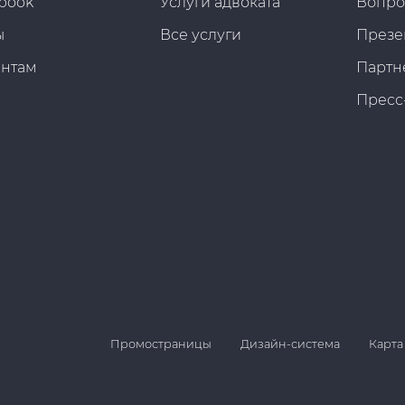
book
Услуги адвоката
Вопро
ы
Все услуги
Презе
ентам
Партн
Пресс
Промостраницы
Дизайн-система
Карта