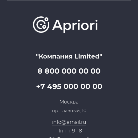
О компании
Варианты оплаты
Обучение
Проекты
Отзывы
Скидки и бонусы
Онлайн поддержка
Lookbook
Достижения и награды
Оптовым клиентам
Аренда
Цены
Технологии
Гарантия качества
Услуги адвоката
Клиентам
Документы
Прайс
Все услуги
"Компания Limited"
Партнеры
Вопрос-ответ
Специалисты
8 800 000 00 00
Презентации и каталоги
Карьера
Партнерская программа
+7 495 000 00 00
Сотрудничество
Пресс-центр
Москва
Тендеры, закупки
пр. Главный, 10
Контакты
info@email.ru
Пн-пт 9-18