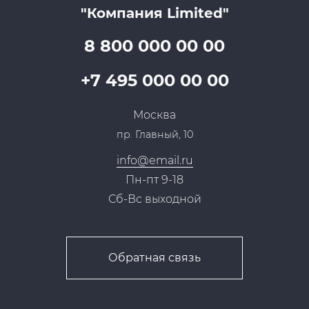
Все услуги
"Компания Limited"
Партнеры
Вопрос-ответ
Специалисты
8 800 000 00 00
Презентации и каталоги
Карьера
Партнерская программа
+7 495 000 00 00
Сотрудничество
Пресс-центр
Москва
Тендеры, закупки
пр. Главный, 10
Контакты
info@email.ru
Пн-пт 9-18
Сб-Вс выходной
Обратная связь